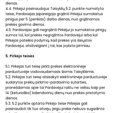
dienas.
4.4. Pirkėjui pasinaudojus Taisyklių 5.2. punkte numatyta
teise, Pardavėjas įsipareigoja grąžinti Pirkėjui sumokėtus
pinigus per 5 (penkias) darbo dienas, nuo grąžinamos
prekės gavimo dienos.
4.5. Pardavėjas gali negrąžinti Pirkėjui jo sumokėtos pinigų
sumos tol, kol prekės negrąžintos Pardavėjui arba kol
Pirkėjas pateikia įrodymą, kad prekės yra išsiųstos
Pardavėjui, atsižvelgiant į tai, kas įvyksta pirmiau.
5. Pirkėjo teisės
5.1. Pirkėjas turi teisę pirkti prekes elektroninėje
parduotuvėje vadovaudamasis šiomis Taisyklėmis.
5.2. Pirkėjas turi teisę atsisakyti elektroninėje parduotuvėje
sudarytos prekių pirkimo-pardavimo sutarties,
pranešdamas apie tai Pardavėjui raštu ne vėliau kaip per
14 (keturiolika) kalendorinių dienų nuo prekės pristatymo
dienos.
5.3. 5.2 punkte aptarta Pirkėjo teise Pirkėjas gali
pasinaudoti tik tuo atveju, jeigu prekė nebuvo sugadinta