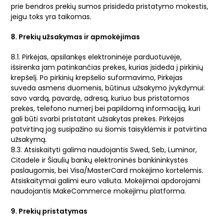
prie bendros prekių sumos prisideda pristatymo mokestis,
jeigu toks yra taikomas.
8. Prekių užsakymas ir apmokėjimas
8.1. Pirkėjas, apsilankęs elektroninėje parduotuvėje,
išsirenka jam patinkančias prekes, kurias įsideda į pirkinių
krepšelį. Po pirkinių krepšelio suformavimo, Pirkėjas
suveda asmens duomenis, būtinus užsakymo įvykdymui:
savo vardą, pavardę, adresą, kuriuo bus pristatomos
prekės, telefono numerį bei papildomą informaciją, kuri
gali būti svarbi pristatant užsakytas prekes. Pirkėjas
patvirtiną jog susipažino su šiomis taisyklėmis ir patvirtina
užsakymą.
8.3. Atsiskaityti galima naudojantis Swed, Seb, Luminor,
Citadele ir Šiaulių bankų elektroninės bankininkystės
paslaugomis, bei Visa/MasterCard mokėjimo kortelėmis.
Atsiskaitymai galimi euro valiuta. Mokėjimai apdorojami
naudojantis MakeCommerce mokėjimu platforma.
9. Prekių pristatymas