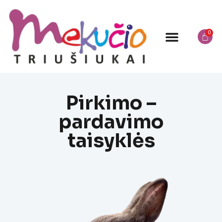
Parduotuvė triušiams
Pirkimo –
pardavimo
taisyklės