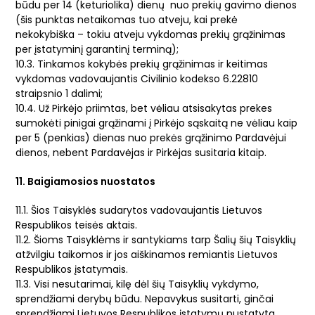
būdu per 14 (keturiolika) dienų nuo prekių gavimo dienos
(šis punktas netaikomas tuo atveju, kai prekė
nekokybiška – tokiu atveju vykdomas prekių grąžinimas
per įstatyminį garantinį terminą);
10.3. Tinkamos kokybės prekių grąžinimas ir keitimas
vykdomas vadovaujantis Civilinio kodekso 6.22810
straipsnio 1 dalimi;
10.4. Už Pirkėjo priimtas, bet vėliau atsisakytas prekes
sumokėti pinigai grąžinami į Pirkėjo sąskaitą ne vėliau kaip
per 5 (penkias) dienas nuo prekės grąžinimo Pardavėjui
dienos, nebent Pardavėjas ir Pirkėjas susitaria kitaip.
11. Baigiamosios nuostatos
11.1. Šios Taisyklės sudarytos vadovaujantis Lietuvos
Respublikos teisės aktais.
11.2. Šioms Taisyklėms ir santykiams tarp Šalių šių Taisyklių
atžvilgiu taikomos ir jos aiškinamos remiantis Lietuvos
Respublikos įstatymais.
11.3. Visi nesutarimai, kilę dėl šių Taisyklių vykdymo,
sprendžiami derybų būdu. Nepavykus susitarti, ginčai
sprendžiami Lietuvos Respublikos įstatymų nustatyta