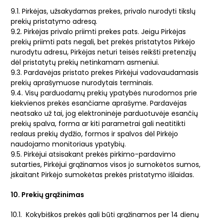
9.1. Pirkėjas, užsakydamas prekes, privalo nurodyti tikslų
prekių pristatymo adresą.
9.2. Pirkėjas privalo priimti prekes pats. Jeigu Pirkėjas
prekių priimti pats negali, bet prekės pristatytos Pirkėjo
nurodytu adresu, Pirkėjas neturi teisės reikšti pretenzijų
dėl pristatytų prekių netinkamam asmeniui.
9.3. Pardavėjas pristato prekes Pirkėjui vadovaudamasis
prekių aprašymuose nurodytais terminais.
9.4. Visų parduodamų prekių ypatybės nurodomos prie
kiekvienos prekės esančiame aprašyme. Pardavėjas
neatsako už tai, jog elektroninėje parduotuvėje esančių
prekių spalva, forma ar kiti parametrai gali neatitikti
realaus prekių dydžio, formos ir spalvos dėl Pirkėjo
naudojamo monitoriaus ypatybių.
9.5. Pirkėjui atsisakant prekės pirkimo-pardavimo
sutarties, Pirkėjui grąžinamos visos jo sumokėtos sumos,
įskaitant Pirkėjo sumokėtas prekės pristatymo išlaidas.
10. Prekių grąžinimas
10.1. Kokybiškos prekės gali būti grąžinamos per 14 dienų