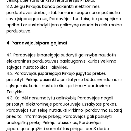
veiklą, apie tai iš anksto nepranešęs Pirkėjui.
3.2. Jeigu Pirkėjas bando pakenkti elektroninės
parduotuvės darbui, stabilumui ir saugumui ar pažeidžia
savo įsipareigojimus, Pardavėjas turi teisę be perspėjimo
apriboti ar sustabdyti jam galimybę naudotis elektronine
parduotuve.
4. Pardavėjo įsipareigojimai
4.1. Pardavėjas įsipareigoja sudaryti galimybę naudotis
elektroninės parduotuvės paslaugomis, kurios veikimo
sąlygas nustato šios Taisyklės.
4.2. Pardavėjas įsipareigoja Pirkėjo įsigytas prekes
pristatyti Pirkėjo pasirinktu pristatymo būdu, remdamasis
sąlygomis, kurias nustato šios pirkimo – pardavimo
Taisyklės.
4.3. Kai dėl nenumatytų aplinkybių Pardavėjas negali
pristatyti elektroninėje parduotuvėje užsakytas prekes,
Pardavėjas turi teisę nutraukti Pirkimo-pardavimo sutartį
prieš tai informavęs pirkėją. Pardavėjas gali pasiūlyti
analogišką prekę. Pirkėjui atsisakius, Pardavėjas
įsipareigoja grąžinti sumokėtus pinigus per 3 darbo