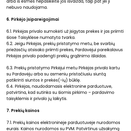
arba iš esmės nepasikeitė jos išvaizda, taip pat jei ji
nebuvo naudojama.
6. Pirkėjo įsipareigojimai
6.1. Pirkėjas privalo sumokėti už įsigytas prekes ir jas priimti
šiose Taisyklėse numatyta tvarka.
6.2. Jeigu Pirkėjas, prekių pristatymo metu, be svarbių
priežasčių atsisako priimti prekes, Pardavėjui pareikalavus
Pirkėjas privalo padengti prekių grąžinimo išlaidas.
6.3. Prekių pristatymo Pirkėjui metu Pirkėjas privalo kartu
su Pardavėju arba su asmeniu pristačiusiu siuntą
patikrinti siuntos ir prekės(-ių) būklę.
6.4. Pirkėjas, naudodamasis elektronine parduotuve,
patvirtina, kad sutinka su šiomis pirkimo – pardavimo
taisyklėmis ir privalo jų laikytis.
7. Prekių kainos
7.1. Prekių kainos elektroninėje parduotuvėje nurodomos
eurais. Kainos nurodomos su PVM. Patvirtinus užsakymą