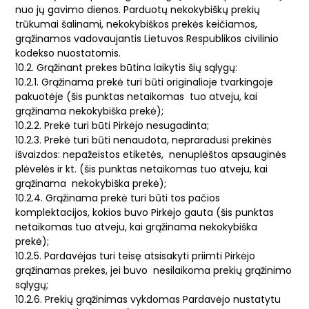
nuo jų gavimo dienos. Parduotų nekokybiškų prekių
trūkumai šalinami, nekokybiškos prekės keičiamos,
grąžinamos vadovaujantis Lietuvos Respublikos civilinio
kodekso nuostatomis.
10.2. Grąžinant prekes būtina laikytis šių sąlygų:
10.2.1. Grąžinama prekė turi būti originalioje tvarkingoje
pakuotėje (šis punktas netaikomas tuo atveju, kai
grąžinama nekokybiška prekė);
10.2.2. Prekė turi būti Pirkėjo nesugadinta;
10.2.3. Prekė turi būti nenaudota, nepraradusi prekinės
išvaizdos: nepažeistos etiketės, nenuplėštos apsauginės
plėvelės ir kt. (šis punktas netaikomas tuo atveju, kai
grąžinama nekokybiška prekė);
10.2.4. Grąžinama prekė turi būti tos pačios
komplektacijos, kokios buvo Pirkėjo gauta (šis punktas
netaikomas tuo atveju, kai grąžinama nekokybiška
prekė);
10.2.5. Pardavėjas turi teisę atsisakyti priimti Pirkėjo
grąžinamas prekes, jei buvo nesilaikoma prekių grąžinimo
sąlygų;
10.2.6. Prekių grąžinimas vykdomas Pardavėjo nustatytu