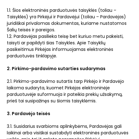
1.1. Šios elektroninės parduotuvės taisyklės (toliau –
Taisyklės) yra Pirkėjui ir Pardavėjui (toliau – Pardavėjas)
juridiškai privalomas dokumentas, kuriame nustatomos
Šalių teisės ir pareigos.
1.2. Pardavėjas pasilieka teisę bet kuriuo metu pakeisti,
taisyti ar papildyti šias Taisykles. Apie Taisyklių
pasikeitimus Pirkėjas informuojamas elektroninės
parduotuvės tinklapyje.
2. Pirkimo-pardavimo sutarties sudarymas
2.1. Pirkimo-pardavimo sutartis tarp Pirkėjo ir Pardavėjo
laikoma sudaryta, kuomet Pirkėjas elektroninėje
parduotuvėje suformuoja ir pateikia prekių užsakymą,
prieš tai susipažinęs su šiomis taisyklėmis.
3. Pardavėjo teisės
3.1. Susidarius svarbioms aplinkybėms, Pardavėjas gali
laikinai arba visiškai sustabdyti elektroninės parduotuvės