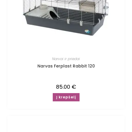
Narvai ir priedai
Narvas Ferplast Rabbit 120
85.00
€
Į krepšelį