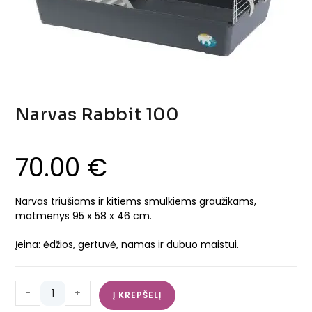
Narvas Rabbit 100
70.00
€
Narvas triušiams ir kitiems smulkiems graužikams,
matmenys 95 x 58 x 46 cm.
Įeina: ėdžios, gertuvė, namas ir dubuo maistui.
-
+
Į KREPŠELĮ