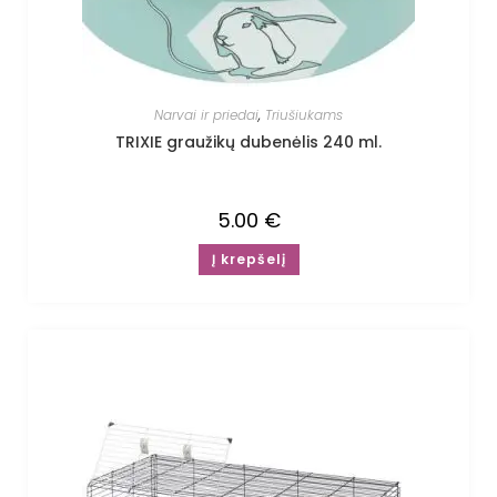
Narvai ir priedai
,
Triušiukams
TRIXIE graužikų dubenėlis 240 ml.
5.00
€
Į krepšelį