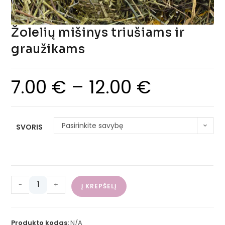
Žolelių mišinys triušiams ir
graužikams
7.00
€
–
12.00
€
Pasirinkite savybę
SVORIS
-
+
Į KREPŠELĮ
Produkto kodas:
N/A