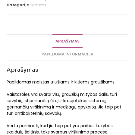
Kategorija:
Maistas
APRAŠYMAS
PAPILDOMA INFORMACIJA
Aprašymas
Papildomas maistas triušiams ir kitiems graužikams.
Vaistažolės yra svarbi visų graužikų mitybos dalis, turi
savybių, stiprinančių širdį ir kraujotakos sistemą,
gerinančių virškinimą ir medžiagų apykaitą. Jie taip pat
turi antibakterinių savybių.
Verta paminėti, kad jie taip pat yra puikios kokybės
skaidulų šaltinis, toks svarbus virškinimo procese.