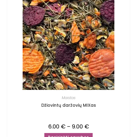
Maistas
Džiovintų daržovių MIXas
6.00
€
–
9.00
€