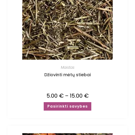
Maistas
Džiovinti mėtų stiebai
5.00
€
–
15.00
€
Pasirinkti savybes