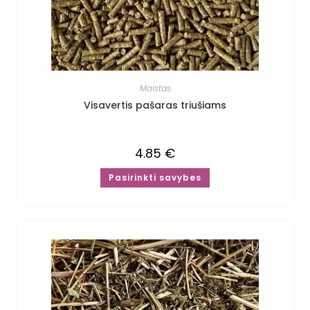
Maistas
Visavertis pašaras triušiams
4.85
€
Pasirinkti savybes