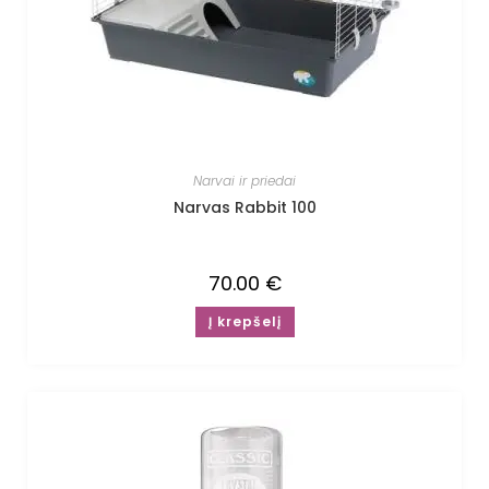
Narvai ir priedai
Narvas Rabbit 100
70.00
€
Į krepšelį