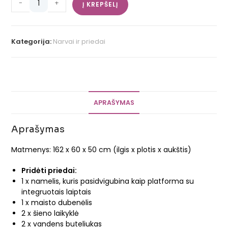
-
+
Į KREPŠELĮ
Kategorija:
Narvai ir priedai
APRAŠYMAS
Aprašymas
Matmenys: 162 x 60 x 50 cm (ilgis x plotis x aukštis)
Pridėti priedai:
1 x namelis, kuris pasidvigubina kaip platforma su
integruotais laiptais
1 x maisto dubenėlis
2 x šieno laikyklė
2 x vandens buteliukas