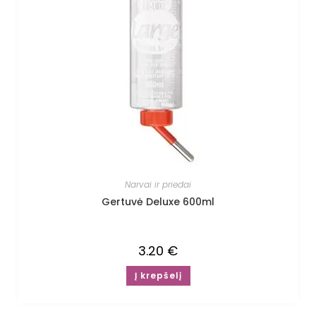
Narvai ir priedai
Gertuvė Deluxe 600ml
3.20
€
Į krepšelį