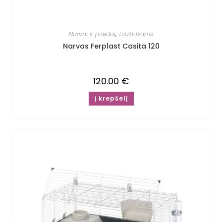
Narvai ir priedai
,
Triušiukams
Narvas Ferplast Casita 120
120.00
€
Į krepšelį